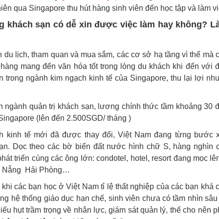
niên qua Singapore thu hút hàng sinh viên đến học tập và làm v
g khách sạn có dễ xin được việc làm hay không? L
 du lịch, tham quan và mua sắm, các cơ sở hạ tầng vì thế mà 
 hàng mang đến văn hóa tốt trong lòng du khách khi đến với 
n trong ngành kim ngạch kinh tế của Singapore, thu lại lợi nh
 ngành quản trị khách sạn, lương chính thức tầm khoảng 30 
i Singapore (lên đến 2.500SGD/ tháng )
h kinh tế mới đã được thay đổi, Việt Nam đang từng bước 
sạn. Dọc theo các bờ biển đất nước hình chữ S, hàng nghìn 
át triển cùng các ông lớn: condotel, hotel, resort đang mọc lê
Đà Nẵng Hải Phòng…
khi các bạn học ở Việt Nam tỉ lệ thất nghiệp của các bạn khá 
ợng hệ thống giáo dục hạn chế, sinh viên chưa có tầm nhìn sâu
ếu hụt trầm trọng về nhân lực, giám sát quản lý, thế cho nên p