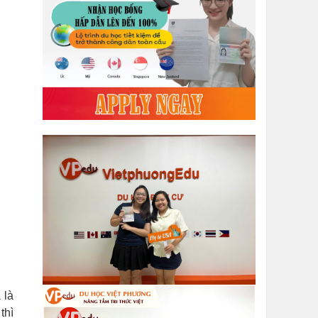
 là
thì