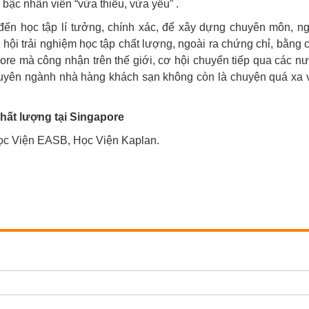
 bậc nhân viên “vừa thiếu, vừa yếu” .
đến học tập lí tưởng, chính xác, để xây dựng chuyên môn, n
hội trải nghiệm học tập chất lượng, ngoài ra chứng chỉ, bằng 
re mà công nhận trên thế giới, cơ hội chuyển tiếp qua các n
uyên ngành nhà hàng khách sạn không còn là chuyện quá xa 
hất lượng tại Singapore
c Viện EASB, Học Viện Kaplan.