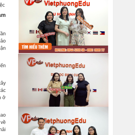
iệc
àm
cần
đảo
uận
đến
xây
các
n ở
cao
 về
hải