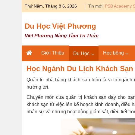
Skip
Thứ Năm, Tháng 8 6, 2026
Tin mới:
Du học Y khoa 
to
content
Du Học Việt Phương
Việt Phương Nâng Tầm Tri Thức
Giới Thiệu
Học bổng
Du Học
Học Ngành Du Lịch Khách Sạn 
Quản trị nhà hàng khách sạn luôn là vị trí ngàn
hướng tới.
Chuyên môn của quản trị khách sạn dạy cho bạn 
khách sạn từ việc lên kế hoạch kinh doanh, điều hà
nhân sự và những hoạt động giám sát, điều tiết tr