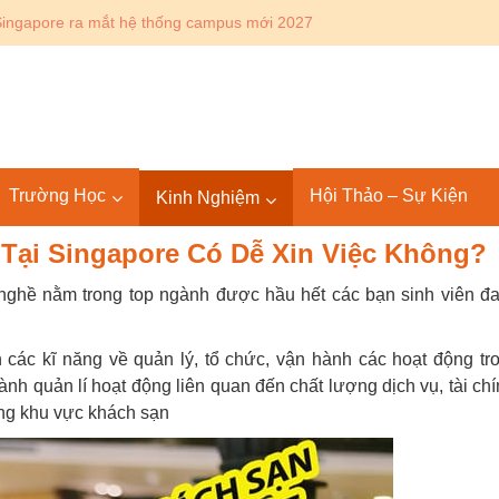
Canada: Lộ trình Bác sĩ 4+4 KPU – SGU tại Mỹ và quốc tế
Trường Học
Hội Thảo – Sự Kiện
Kinh Nghiệm
Tại Singapore Có Dễ Xin Việc Không?
h nghề nằm trong top ngành được hầu hết các bạn sinh viên đ
các kĩ năng về quản lý, tổ chức, vận hành các hoạt động tr
nh quản lí hoạt động liên quan đến chất lượng dịch vụ, tài chí
ong khu vực khách sạn