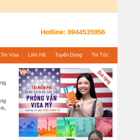
Hotline:
0944535956
Tin Visa
Liên Hệ
Tuyển Dụng
Tin Tức
ang
ong
nh,