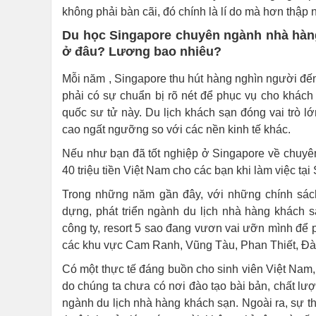
không phải bàn cãi, đó chính là lí do mà hơn thập 
Du học Singapore chuyên ngành nhà hàn
ở đâu? Lương bao nhiêu?
Mỗi năm , Singapore thu hút hàng nghìn người đến
phải có sự chuẩn bị rõ nét để phục vụ cho khách
quốc sư tử này. Du lịch khách sạn đóng vai trò lớ
cao ngất ngưỡng so với các nền kinh tế khác.
Nếu như bạn đã tốt nghiệp ở Singapore về chuyên
40 triệu tiền Việt Nam cho các bạn khi làm việc tạ
Trong những năm gần đây, với những chính sác
dựng, phát triển ngành du lịch nhà hàng khách 
công ty, resort 5 sao đang vươn vai ưỡn mình để ph
các khu vực Cam Ranh, Vũng Tàu, Phan Thiết, 
Có một thực tế đáng buồn cho sinh viên Việt Nam, 
do chúng ta chưa có nơi đào tạo bài bản, chất lư
ngành du lịch nhà hàng khách sạn. Ngoài ra, sự thi