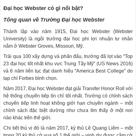
Đại học Webster có gì nổi bật?
Tổng quan về Trường Đại học Webster
Thành lập vào năm 1915, Đại học Webster (Webster
University) là ngôi trường đại học phi lợi nhuận tư nhân
nằm ở Webster Groves, Missouri, Mỹ.
Trải qua 100 xây dựng và phấn đấu, trường đã lọt vào “Top
23 đại học tốt nhất khu vực Trung Tây Mỹ” (US News 2016)
và 6 năm liên tục đạt danh hiệu “America Best College” do
tạp chí Forbes bình chọn.
Năm 2017, Đại học Webster đạt giải Transfer Honor Roll với
hệ thống chuyển tiếp tín chỉ tốt nhất. Trường có chính sách
chuyển tiếp linh hoạt không giới hạn chuyên ngành – một
chính sách đặc biệt dường như chưa tìm thấy ở một nơi
nào khác trên thế giới.
Chi tiết thú vị đó là năm 2017, kỳ thủ Lê Quang Liêm – một
trong 20 kỳ thủ cờ vua số 1 thế giới – vinh dự được cầm cờ