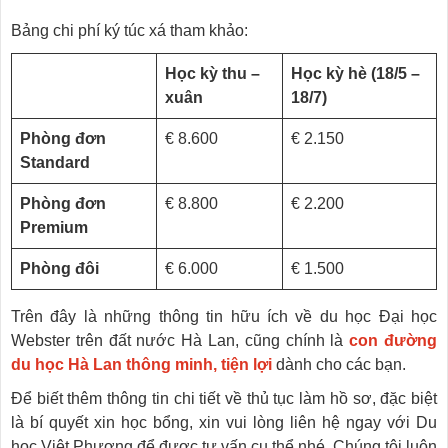
Bảng chi phí ký túc xá tham khảo:
Học kỳ thu –
Học kỳ hè
(18/5 –
xuân
18/7)
Phòng đơn
€ 8.600
€ 2.150
Standard
Phòng đơn
€ 8.800
€ 2.200
Premium
Phòng đôi
€ 6.000
€ 1.500
Trên đây là những thông tin hữu ích về du học Đại học
Webster trên đất nước Hà Lan, cũng chính là
con đường
du học Hà Lan thông minh, tiện lợi
dành cho các bạn.
Để biết thêm thông tin chi tiết về thủ tục làm hồ sơ, đặc biệt
là bí quyết xin học bổng, xin vui lòng liên hệ ngay với Du
học Việt Phương để được tư vấn cụ thể nhé. Chúng tôi luôn