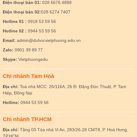
Điện thoại bàn 01:
028 6676 4888
Điện thoại bàn 02:
028 6274 7407
Hotline 01 :
0918 53 59 56
Hotline 02 :
0944 53 59 56
Email:
admin@duhocvietphuong.edu.vn
Zalo:
0901 39 89 77
Skype:
Vietphuongedu
Chi nhánh Tam Hoà
Địa chỉ:
Toà nhà MCC: 26/116A, 26 Đ. Đặng Đức Thuật, P. Tam
Hiệp, Đồng Nai
Hotline:
0944 53 59 56
Chi nhánh TP.HCM
Địa chỉ:
Tầng 03 Tòa nhà Vi An, 283/26-28 CMT8, P. Hoà Hưng,
TP.HCM