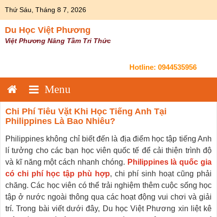
Skip
Thứ Sáu, Tháng 8 7, 2026
to
content
Du Học Việt Phương
Việt Phương Nâng Tầm Tri Thức
Hotline:
0944535956
Chi Phí Tiêu Vặt Khi Học Tiếng Anh Tại
Philippines Là Bao Nhiêu?
Philippines không chỉ biết đến là địa điểm học tập tiếng Anh
lí tưởng cho các bạn học viên quốc tế để cải thiện trình độ
và kĩ năng một cách nhanh chóng.
Philippines là quốc gia
có chi phí học tập phù hợp
, chi phí sinh hoạt cũng phải
chăng. Các học viên có thể trải nghiệm thêm cuộc sống học
tập ở nước ngoài thông qua các hoạt động vui chơi và giải
trí. Trong bài viết dưới đây, Du học Việt Phương xin liệt kê