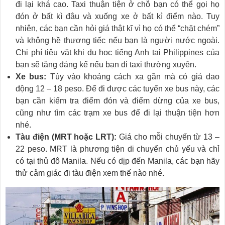
đi lại khá cao. Taxi thuận tiện ở chỗ bạn có thể gọi họ
đón ở bất kì đâu và xuống xe ở bất kì điểm nào. Tuy
nhiên, các bạn cần hỏi giá thật kĩ vì họ có thể “chặt chém”
và không hề thương tiếc nếu bạn là người nước ngoài.
Chi phí tiêu vặt khi du học tiếng Anh tại Philippines của
bạn sẽ tăng đáng kể nếu bạn đi taxi thường xuyên.
Xe bus:
Tùy vào khoảng cách xa gần mà có giá dao
động 12 – 18 peso. Để đi được các tuyến xe bus này, các
bạn cần kiểm tra điểm đón và điểm dừng của xe bus,
cũng như tìm các trạm xe bus để đi lại thuận tiện hơn
nhé.
Tàu điện (MRT hoặc LRT):
Giá cho mỗi chuyến từ 13 –
22 peso. MRT là phương tiện di chuyển chủ yếu và chỉ
có tại thủ đô Manila. Nếu có dịp đến Manila, các bạn hãy
thử cảm giác đi tàu điện xem thế nào nhé.